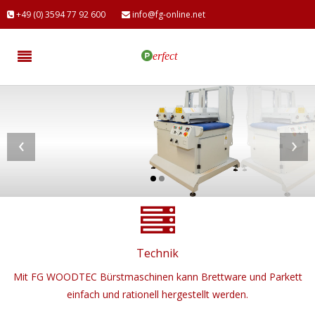
+49 (0) 3594 77 92 600
info@fg-online.net
erfect
‹
›
Technik
Mit FG WOODTEC Bürstmaschinen kann Brettware und Parkett
einfach und rationell hergestellt werden.